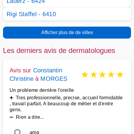
Lauerz - 6424
Rigi Staffel - 6410
Afficher plus de de villes
Les derniers avis de dermatologues
Avis sur
Constantin
★
★
★
★
★
Christine
à
MORGES
Un probleme derrière l'oreille
➕ Tres professionnelle, precise, accueil formidable
, travail parfait. A beaucoup de métier et d'entre
gens.
➖ Rien a dire...
amg