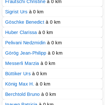
Frautschi Christine
à 0 km
Sigrist Urs
à 0 km
Göschke Benedict
à 0 km
Huber Clarissa
à 0 km
Pelivani Nedzmidin
à 0 km
Görög Jean-Philipp
à 0 km
Messerli Marzia
à 0 km
Büttiker Urs
à 0 km
König Max H.
à 0 km
Berchtold Bruno
à 0 km
Inauen Patricia
à 0 km